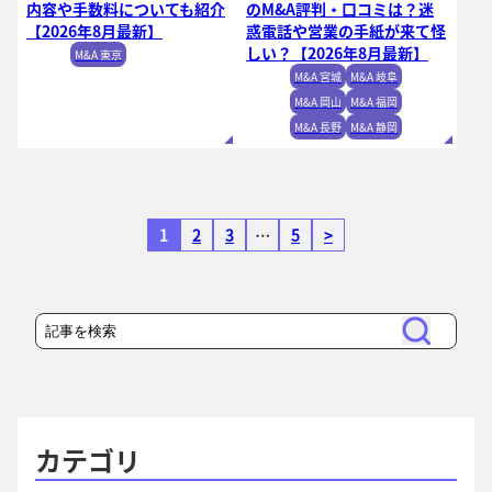
内容や手数料についても紹介
のM&A評判・口コミは？迷
【2026年8月最新】
惑電話や営業の手紙が来て怪
しい？【2026年8月最新】
M&A 東京
M&A 宮城
M&A 岐阜
M&A 岡山
M&A 福岡
M&A 長野
M&A 静岡
1
2
3
…
5
>
検
検
索
索
カテゴリ