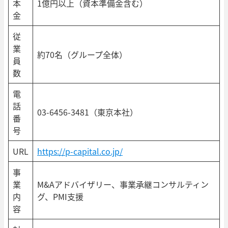
本
1億円以上（資本準備金含む）
金
従
業
約70名（グループ全体）
員
数
電
話
03-6456-3481（東京本社）
番
号
URL
https://p-capital.co.jp/
事
業
M&Aアドバイザリー、事業承継コンサルティン
内
グ、PMI支援
容