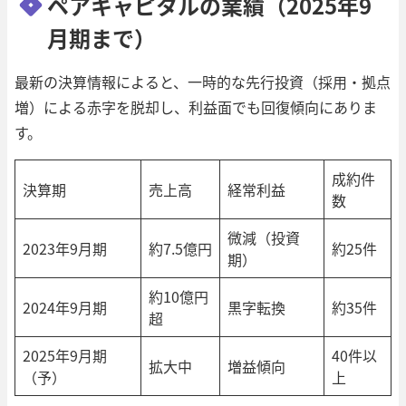
ペアキャピタルの業績（2025年9
月期まで）
最新の決算情報によると、一時的な先行投資（採用・拠点
増）による赤字を脱却し、利益面でも回復傾向にありま
す。
成約件
決算期
売上高
経常利益
数
微減（投資
2023年9月期
約7.5億円
約25件
期）
約10億円
2024年9月期
黒字転換
約35件
超
2025年9月期
40件以
拡大中
増益傾向
（予）
上