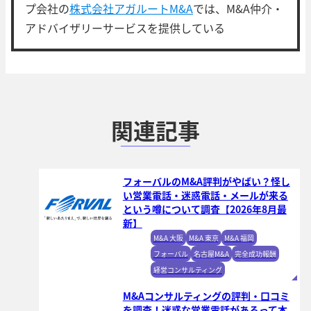
プ会社の
株式会社アガルートM&A
では、M&A仲介・
アドバイザリーサービスを提供している
関連記事
フォーバルのM&A評判がやばい？怪し
い営業電話・迷惑電話・メールが来る
という噂について調査【2026年8月最
新】
M&A 大阪
M&A 東京
M&A 福岡
フォーバル
名古屋M&A
完全成功報酬
経営コンサルティング
M&Aコンサルティングの評判・口コミ
を調査！迷惑な営業電話があるって本