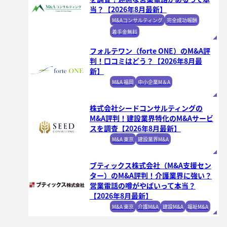
当？【2026年8月最新】
M&Aコンサルティング
完全成功報酬
着手金無料
フォルテワン（forte ONE）のM&A評
判！口コミはどう？【2026年8月最
新】
M&A 福岡
中小企業M＆A
株式会社シードコンサルティングの
M&A評判！建設業界特化のM&Aサービ
スを調査【2026年8月最新】
M&A 東京
建設業界M&A
ブティックス株式会社（M&A支援セン
ター）のM&A評判！介護業界に強い？
営業電話の噂がやばいって本当？
【2026年8月最新】
M&A 東京
介護M&A
建設M&A
福祉M&A