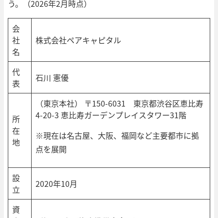
う。（2026年2月時点）
会
社
株式会社ペアキャピタル
名
代
石川 憲優
表
（東京本社） 〒150-6031 東京都渋谷区恵比寿
4-20-3 恵比寿ガーデンプレイスタワー31階
所
在
※現在は名古屋、大阪、福岡など主要都市に拠
地
点を展開
設
2020年10月
立
資