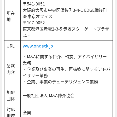
〒541-0051
大阪府大阪市中央区備後町3-4-1 EDGE備後町
所在
3F東京オフィス
地
〒107-0052
東京都港区赤坂2-3-5 赤坂スターゲートプラザ
15F
URL
www.ondeck.jp
・M&Aに関する仲介、斡旋、アドバイザリー
業務
業務
・企業及び事業の再生、再構築に関するアドバ
内容
イザリー業務
・企業、事業のデューデリジェンス業務
加盟
一般社団法人 M&A仲介協会
団体
対応
全国
地域