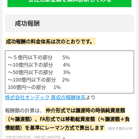
成功報酬
成功報酬の料金体系は次のとおりです。
～５億円以下の部分 5%
～10億円以下の部分 4%
～50億円以下の部分 3%
～100億円以下の部分 2%
100億円～の部分 1%
株式会社オンデック 買収の報酬体系
より
報酬額の計算は、
仲介形式では譲渡時の時価純資産額
（≒譲渡額）、FA形式では移動総資産額（≒譲渡額＋負
債総額）を基準にレーマン方式で算出します
（最低手数料は仲
。
介形式2,000万円、FA形式2,500万円）