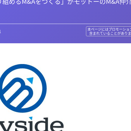
組めるM&Aをつくる」がモットーのM&A仲
本ページにはプロモーショ
1
含まれていることがあり