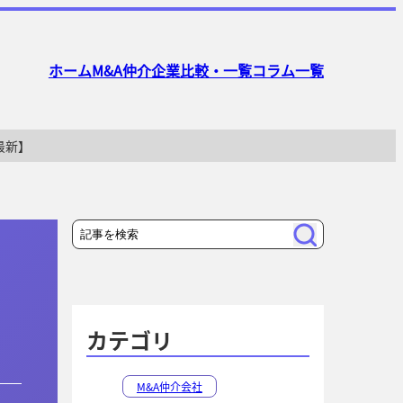
ホーム
M&A仲介企業比較・一覧
コラム一覧
最新】
検
検
・
索
索
カテゴリ
M&A仲介会社