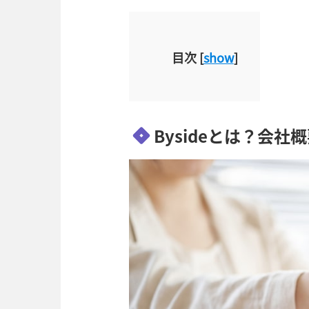
目次
[
show
]
Bysideとは？会社