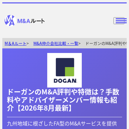
M＆Aルート
M&A仲介会社比較・一覧
ドーガンのM&A評判や
ドーガンのM&A評判や特徴は？手数
料やアドバイザーメンバー情報も紹
介【2026年8月最新】
九州地域に根ざしたFA型のM&Aサービスを提供