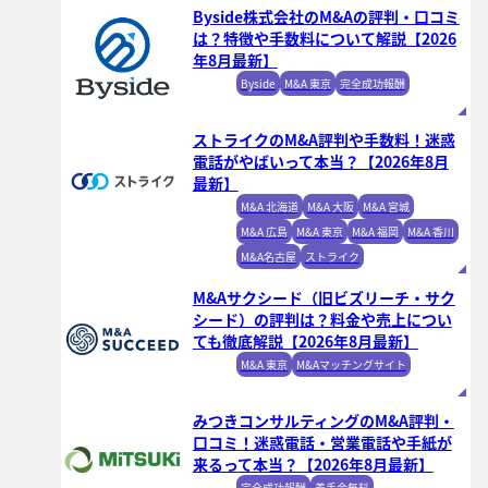
Byside株式会社のM&Aの評判・口コミ
は？特徴や手数料について解説【2026
年8月最新】
Byside
M&A 東京
完全成功報酬
ストライクのM&A評判や手数料！迷惑
電話がやばいって本当？【2026年8月
最新】
M&A 北海道
M&A 大阪
M&A 宮城
M&A 広島
M&A 東京
M&A 福岡
M&A 香川
M&A名古屋
ストライク
M&Aサクシード（旧ビズリーチ・サク
シード）の評判は？料金や売上につい
ても徹底解説【2026年8月最新】
M&A 東京
M&Aマッチングサイト
みつきコンサルティングのM&A評判・
口コミ！迷惑電話・営業電話や手紙が
来るって本当？【2026年8月最新】
完全成功報酬
着手金無料