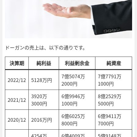
ドーガンの売上は、以下の通りです。
決算期
純利益
利益剰余金
純資産
7億5074万
7億7791万
2022/12
5128万円
2000円
1000円
3920万
6億9946万
8億2529万
2021/12
3000円
1000円
5000円
6億6025万
6億9411万
2020/12
2016万円
8000円
7000円
4254万
6億4009万
5億9148万