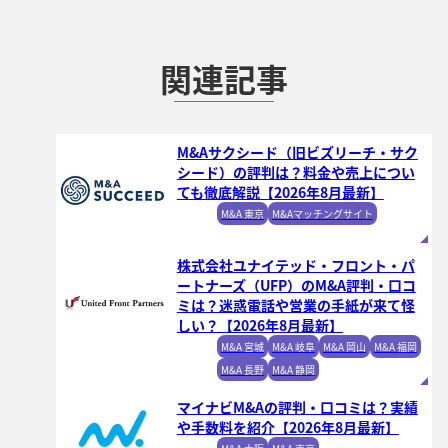
関連記事
M&Aサクシード（旧ビズリーチ・サク
シード）の評判は？料金や売上につい
ても徹底解説【2026年8月最新】
M&A 東京
M&Aマッチングサイト
株式会社ユナイテッド・フロント・パ
ートナーズ（UFP）のM&A評判・口コ
ミは？迷惑電話や営業の手紙が来て怪
しい？【2026年8月最新】
M&A 宮城
M&A 岐阜
M&A 岡山
M&A 福岡
M&A 長野
M&A 静岡
マイナビM&Aの評判・口コミは？実績
や手数料を紹介【2026年8月最新】