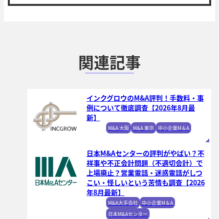
関連記事
インクグロウのM&A評判！手数料・事
例について徹底調査【2026年8月最
新】
M&A 大阪
M&A 東京
中小企業M＆A
日本M&Aセンターの評判がやばい？不
祥事や不正会計問題（不適切会計）で
上場廃止？営業電話・迷惑電話がしつ
こい・怪しいという苦情も調査【2026
年8月最新】
M&A大手会社
中小企業M＆A
日本M&Aセンター