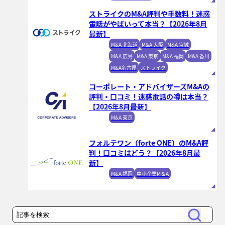
ストライクのM&A評判や手数料！迷惑
電話がやばいって本当？【2026年8月
最新】
M&A 北海道
M&A 大阪
M&A 宮城
M&A 広島
M&A 東京
M&A 福岡
M&A 香川
M&A名古屋
ストライク
コーポレート・アドバイザーズM&Aの
評判・口コミ！迷惑電話の噂は本当？
【2026年8月最新】
M&A 東京
フォルテワン（forte ONE）のM&A評
判！口コミはどう？【2026年8月最
新】
M&A 福岡
中小企業M＆A
検
検
索
索