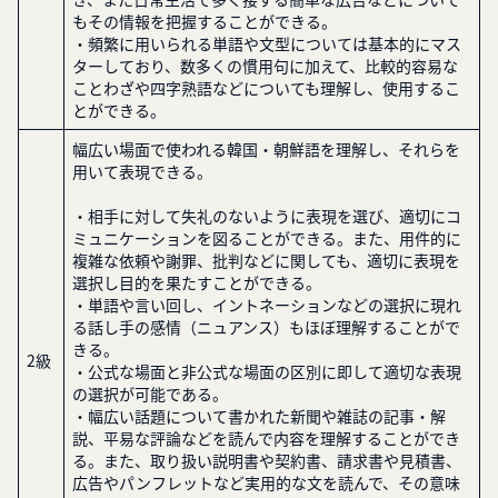
もその情報を把握することができる。
・頻繁に用いられる単語や文型については基本的にマス
ターしており、数多くの慣用句に加えて、比較的容易な
ことわざや四字熟語などについても理解し、使用するこ
とができる。
幅広い場面で使われる韓国・朝鮮語を理解し、それらを
用いて表現できる。
・相手に対して失礼のないように表現を選び、適切にコ
ミュニケーションを図ることができる。また、用件的に
複雑な依頼や謝罪、批判などに関しても、適切に表現を
選択し目的を果たすことができる。
・単語や言い回し、イントネーションなどの選択に現れ
る話し手の感情（ニュアンス）もほぼ理解することがで
きる。
2級
・公式な場面と非公式な場面の区別に即して適切な表現
の選択が可能である。
・幅広い話題について書かれた新聞や雑誌の記事・解
説、平易な評論などを読んで内容を理解することができ
る。また、取り扱い説明書や契約書、請求書や見積書、
広告やパンフレットなど実用的な文を読んで、その意味