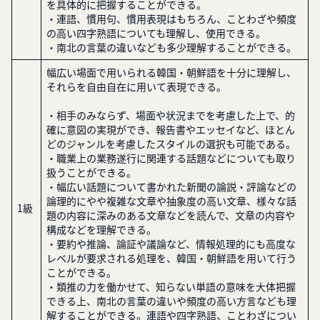
を具体的に把握することができる。
・連語、慣用句、慣用表現はもちろん、ことわざや頻度
の高い四字熟語についても理解し、使用できる。
・南北の言葉の違いなども多少理解することができる。
幅広い場面で用いられる韓国・朝鮮語を十分に理解し、
それらを自由自在に用いて表現できる。
・相手のみならず、場面や状況までを考慮した上で、的
確に意図の実現ができ、報告書やエッセイなど、ほとん
どのジャンルを考慮したスタイルの選択も可能である。
・職業上の業務遂行に関連する話題などについても取り
扱うことができる。
・幅広い話題について書かれた新聞の論説・評論などの
論理的にやや複雑な文章や抽象度の高い文章、様々な話
1級
題の内容に深みのある文章などを読んで、文章の内容や
構成などを理解できる。
・要約や推論、論証や議論など、情報処理的にも高度な
レベルが要求される処理を、韓国・朝鮮語を用いて行う
ことができる。
・類推の力を働かせて、知らない単語の意味を大体把握
できる上、南北の言葉の違いや頻度の高い方言なども理
解することができる。連語や四字熟語、ことわざについ