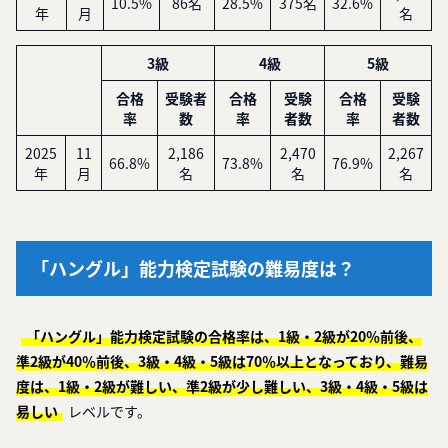
10.5%
86名
28.5%
375名
32.6%
年
月
名
3級
4級
5級
合格
受験者
合格
受験
合格
受験
率
数
率
者数
率
者数
2025
11
2,186
2,470
2,267
66.8%
73.8%
76.9%
年
月
名
名
名
「ハングル」能力検定試験の難易度は？
「ハングル」能力検定試験の合格率は、1級・2級が20％前後、
準2級が40％前後、3級・4級・5級は70％以上となっており、難易
度は、1級・2級が難しい、準2級が少し難しい、3級・4級・5級は
易しい
レベルです。