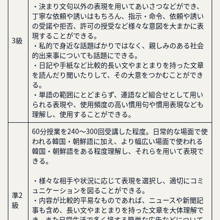
・決まり文句以外の表現を用いてあいさつなどができ、
丁寧な依頼や誘いはもちろん、指示・命令、依頼や誘い
の受諾や拒否、許可の授受など様々な意図を大まかに表
現することができる。
3級
・私的で身近な話題ばかりではなく、親しみのある社会
的出来事についても話題にできる。
・日記や手紙など比較的長い文やまとまりを持った文章
を読んだり聞いたりして、その大意をつかむことができ
る。
・単語の範囲にとどまらず、連語など組合せとして用い
られる表現や、使用頻度の高い慣用句や慣用表現なども
理解し、使用することができる。
60分授業を240～300回受講した程度。日常的な場面で使
われる韓国・朝鮮語に加え、より幅広い場面で使われる
韓国・朝鮮語をある程度理解し、それらを用いて表現で
きる。
・様々な相手や状況に応じて表現を選択し、適切にコミ
ュニケーションを図ることができる。
準2
・内容が比較的平易なものであれば、ニュースや新聞記
級
事も含め、長い文やまとまりを持った文章を大体理解で
き、また日常生活で多く接する簡単な広告などについて