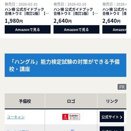
発売日：2026-02-10
発売日：2026-02-10
発売日：2026-02-
ハン検 公式ガイドブック
ハン検 公式ガイドブック
ハン検 公式ガイ
合格トウミ［改訂2版］【初
合格トウミ［改訂2版］【中
合格トウミ［改訂
級編５・４級】
級編３・準２級】
級編２・１級】
1,980
2,640
2,640
円
円
円
Amazonで見る
Amazonで見る
Amazon
「ハングル」能力検定試験の対策ができる予備
校・講座
予備校
ロゴ
リンク
ユーキャン
公式サイト