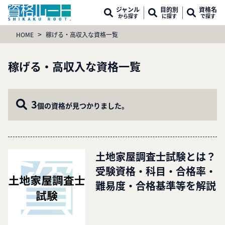
ジャンル
目的別
資格名
から探す
に探す
で探す
>
HOME
稼げる・高収入な資格一覧
稼げる・高収入な資格一覧
3
個の資格が見つかりました。
土地家屋調査士試験とは？
受験資格・科目・合格率・
難易度・合格基準等を解説