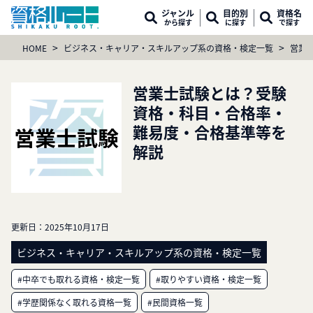
ジャンル
目的別
資格名
から探す
に探す
で探す
>
>
HOME
ビジネス・キャリア・スキルアップ系の資格・検定一覧
営業
営業士試験とは？受験
資格・科目・合格率・
難易度・合格基準等を
解説
更新日：
2025年10月17日
ビジネス・キャリア・スキルアップ系の資格・検定一覧
#中卒でも取れる資格・検定一覧
#取りやすい資格・検定一覧
#学歴関係なく取れる資格一覧
#民間資格一覧