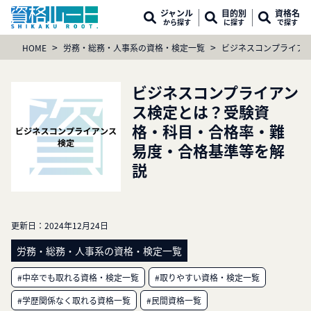
ジャンル
目的別
資格名
から探す
に探す
で探す
>
>
HOME
労務・総務・人事系の資格・検定一覧
ビジネスコンプライア
ビジネスコンプライアン
ス検定とは？受験資
格・科目・合格率・難
易度・合格基準等を解
説
更新日：
2024年12月24日
労務・総務・人事系の資格・検定一覧
#中卒でも取れる資格・検定一覧
#取りやすい資格・検定一覧
#学歴関係なく取れる資格一覧
#民間資格一覧