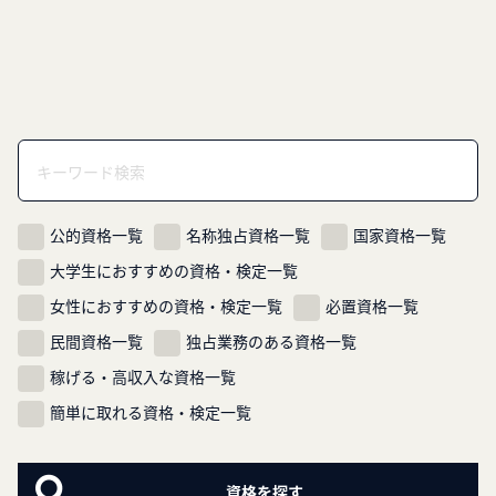
公的資格一覧
名称独占資格一覧
国家資格一覧
大学生におすすめの資格・検定一覧
女性におすすめの資格・検定一覧
必置資格一覧
民間資格一覧
独占業務のある資格一覧
稼げる・高収入な資格一覧
簡単に取れる資格・検定一覧