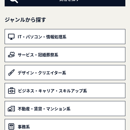
ジャンルから探す
IT・パソコン・情報処理系
サービス・冠婚葬祭系
デザイン・クリエイター系
ビジネス・キャリア・スキルアップ系
不動産・賃貸・マンション系
事務系