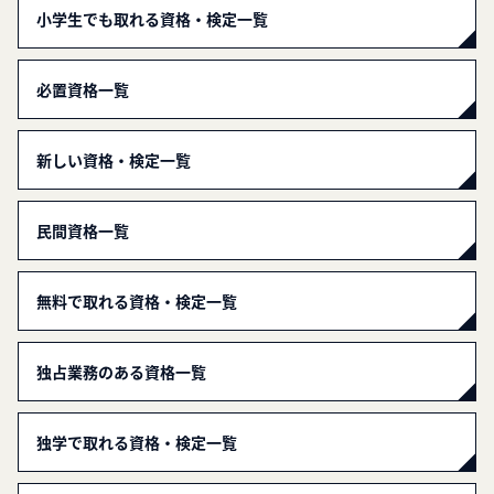
小学生でも取れる資格・検定一覧
必置資格一覧
新しい資格・検定一覧
民間資格一覧
無料で取れる資格・検定一覧
独占業務のある資格一覧
独学で取れる資格・検定一覧