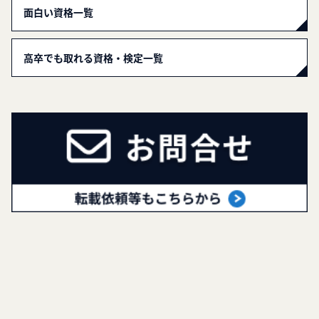
面白い資格一覧
高卒でも取れる資格・検定一覧