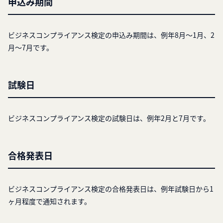
申込み期間
ビジネスコンプライアンス検定の申込み期間は、例年8月～1月、2
月～7月です。
試験日
ビジネスコンプライアンス検定の試験日は、例年2月と7月です。
合格発表日
ビジネスコンプライアンス検定の合格発表日は、例年試験日から1
ヶ月程度で通知されます。