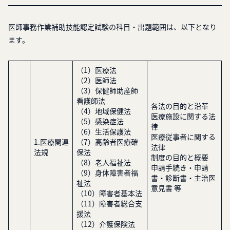
医師事務作業補助技能認定試験の科目・出題範囲は、以下となり
ます。
（1）医療法
（2）医師法
（3）保健師助産師
看護師法
各法の目的と沿革
（4）地域保健法
医療施設に関する法
（5）感染症法
律
（6）生活保護法
医療従事者に関する
1.医療関連
（7）高齢者医療確
法律
法規
保法
制度の目的と概要
（8）老人福祉法
申請手続き・申請
（9）身体障害者福
書・診断書・主治医
祉法
意見書 等
（10）障害者基本法
（11）障害者総合支
援法
（12）介護保険法