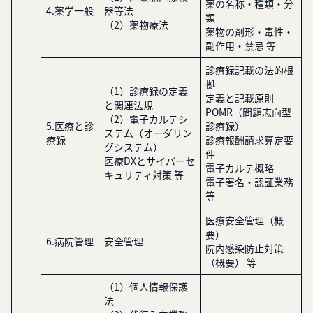
薬の名称・種類・分
4.薬学一般
器等法
類
（2）薬物療法
薬物の剤形・毒性・
副作用・禁忌 等
診療録記載の法的根
拠
（1）診療録の定義
定義と記載原則
と関連法規
POMR（問題志向型
（2）電子カルテシ
5.医療と診
診療録）
ステム（オーダリン
療録
診療報酬請求算定要
グシステム）
件
医療DXとサイバーセ
電子カルテ概略
キュリティ対策 等
電子署名・認証業務
等
医療安全管理（概
要）
6.病院管理
安全管理
院内感染防止対策
（概要） 等
（1）個人情報保護
法