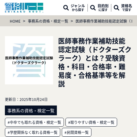
ジャンル
目的別
資格名
から探す
に探す
で探す
>
>
HOME
事務系の資格・検定一覧
医師事務作業補助技能認定試験（ド
医師事務作業補助技能
認定試験（ドクターズク
ラーク）とは？受験資
格・科目・合格率・難
易度・合格基準等を解
説
更新日：
2025年10月24日
事務系の資格・検定一覧
#中卒でも取れる資格・検定一覧
#取りやすい資格・検定一覧
#学歴関係なく取れる資格一覧
#民間資格一覧