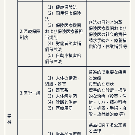
（1）健康保険法
（2）国民健康保険
法
各法の目的と沿革
（3）保険医療機関
保険医療機関および
2.医療保障
および保険医療養担
保険医の社会的責任
制度
当規則
請求手続き・療養補
（4）労働者災害補
償給付・休業補償 等
償保険法
（5）自動車損害賠
償保障法
普遍的で重要な疾患
（1）人体の構造・
と治療
組織・器官
典型的な病状
（2）器官系
標準的な診断・標準
3.医学一般
（3）人体解剖図
的な治療（投薬・注
（4）診断と治療
射・リハ・精神科療
（5）医療用語
法・処置・手術・麻
酔・放射線治療 等）
学
科
薬品に関する公定書
と法律
（1）医薬品医療機