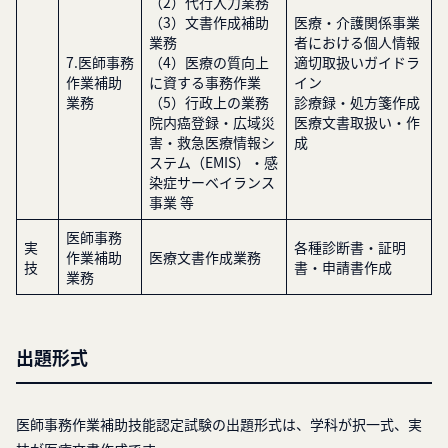
（2）代行入力業務
（3）文書作成補助
医療・介護関係事業
業務
者における個人情報
7.医師事務
（4）医療の質向上
適切取扱いガイドラ
作業補助
に資する事務作業
イン
業務
（5）行政上の業務
診療録・処方箋作成
院内癌登録・広域災
医療文書取扱い・作
害・救急医療情報シ
成
ステム（EMIS）・感
染症サーベイランス
事業 等
医師事務
実
各種診断書・証明
作業補助
医療文書作成業務
技
書・申請書作成
業務
出題形式
医師事務作業補助技能認定試験の出題形式は、学科が択一式、実