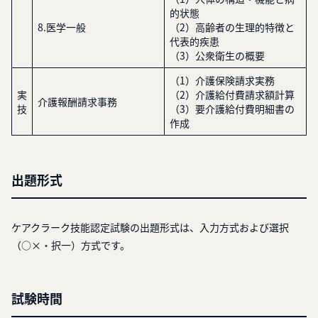
的状態
8.医学一般
（2）高齢者の生理的特徴と
代表的疾患
（3）公衆衛生の概要
（1）介護保険請求実務
実
（2）介護給付費請求額計算
介護報酬請求事務
技
（3）要介護給付費明細書の
作成
出題形式
ケアクラーク技能認定試験の出題形式は、入力方式および選択
（○×・択一）方式です。
試験時間