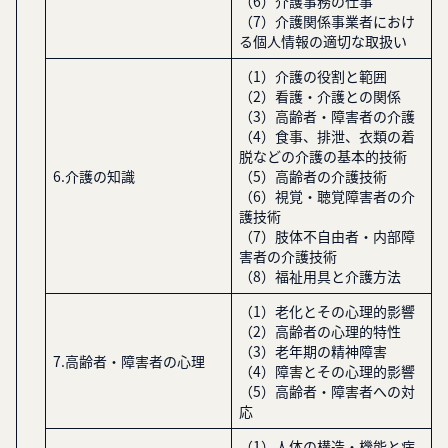
（6）介護事務の仕事
（7）介護関係事業者におけ
る個人情報の適切な取扱い
（1）介護の役割と範囲
（2）看護・介護との関係
（3）高齢者・障害者の介護
（4）食事、排泄、衣類の着
脱などの介護の基本的技術
6.介護の知識
（5）高齢者の介護技術
（6）視覚・聴覚障害者の介
護技術
（7）肢体不自由者・内部障
害者の介護技術
（8）福祉用具と介護方法
（1）老化とその心理的影響
（2）高齢者の心理的特性
（3）老年期の精神障害
7.高齢者・障害者の心理
（4）障害とその心理的影響
（5）高齢者・障害者への対
応
（1）人体の構造・機能と病