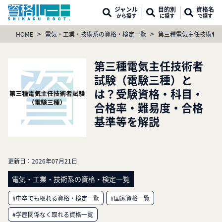
ジャンル
目的別
資格名
から探す
に探す
で探す
>
>
HOME
電気・工業・技術系の資格・検定一覧
第三種電気主任技術者
第三種電気主任技術者
試験（電験三種）と
は？受験資格・科目・
合格率・難易度・合格
基準等を解説
更新日：
2026年07月21日
電気・工業・技術系の資格・検定一覧
#中卒でも取れる資格・検定一覧
#国家資格一覧
#学歴関係なく取れる資格一覧