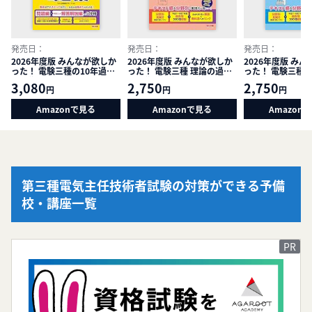
発売日：
発売日：
発売日：
2026年度版 みんなが欲しか
2026年度版 みんなが欲しか
2026年度版 み
った！ 電験三種の10年過去
った！ 電験三種 理論の過去
った！ 電験三種 
問題集【最新下期はWEBフ
問題集【論点別過去問300問
問題集【過去問30
3,080
2,750
2,750
円
円
円
ォローあり/詳しい解説付き/
収録/わかりやすい解説つき/
わかりやすい解説
第三種電気主任技術者の本試
第三種電気主任技術者の本試
種電気主任技術者
Amazonで見る
Amazonで見る
Amazon
験問題掲載/理論・電力・機
験問題掲載】(TAC出版) (み
題掲載】(TAC出版
械・法規】(TAC出版) (みん
んなが欲しかった！電験三種
が欲しかった！電
なが欲しかった!電験三種シ
シリーズ)
ーズ)
リーズ)
第三種電気主任技術者試験の対策ができる予備
校・講座一覧