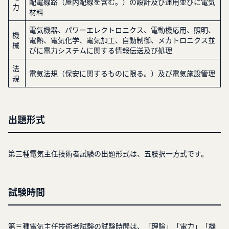
配電線路（屋内配線を含む。）の設計及び運用並びに電気
力
材料
電気機器、パワーエレクトロニクス、電動機応用、照明、
機
電熱、電気化学、電気加工、自動制御、メカトロニクス並
械
びに電力システムに関する情報伝送及び処理
法
電気法規（保安に関するものに限る。）及び電気施設管理
規
出題形式
第三種電気主任技術者試験の出題形式は、五肢択一方式です。
試験時間
第三種電気主任技術者試験の試験時間は、「理論」「電力」「機