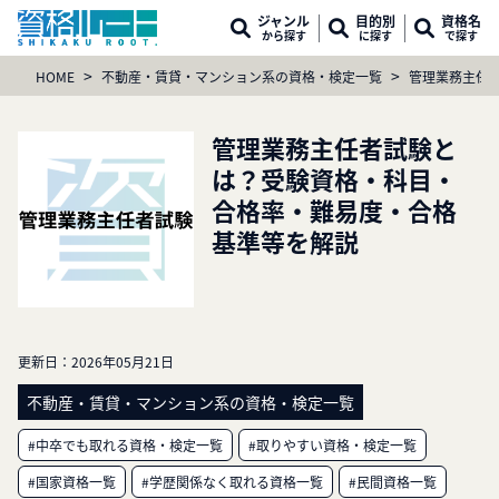
ジャンル
目的別
資格名
から探す
に探す
で探す
>
>
HOME
不動産・賃貸・マンション系の資格・検定一覧
管理業務主任
管理業務主任者試験と
は？受験資格・科目・
合格率・難易度・合格
基準等を解説
更新日：
2026年05月21日
不動産・賃貸・マンション系の資格・検定一覧
#中卒でも取れる資格・検定一覧
#取りやすい資格・検定一覧
#国家資格一覧
#学歴関係なく取れる資格一覧
#民間資格一覧