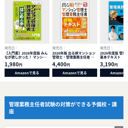
発売日：
発売日：
発売日：
【入門書】2026年度版 みん
2026年版 出る順マンション
2026年度版 管
なが欲しかった！ マンショ
管理士・管理業務主任者 合
基本テキスト
ン管理士・管理業務主任者
格テキスト【3分冊セパレー
1,980
4,400
3,190
円
円
円
合格へのはじめの一歩【わか
ト式】 (出る順マン管・管業
りやすさに特化/改正マンシ
シリーズ)
Amazonで見る
Amazonで見る
Amazon
ョン関連法等にも対応/学習
初心者向けテキスト】(TAC
出版) (みんなが欲しかった！
合格へのはじめの一歩シリー
ズ)
管理業務主任者試験の対策ができる予備校・講
座