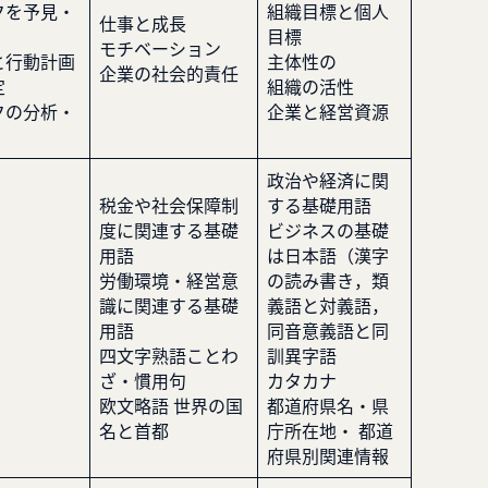
クを予見・
組織目標と個人
仕事と成長
目標
モチベーション
と行動計画
主体性の
企業の社会的責任
定
組織の活性
クの分析・
企業と経営資源
政治や経済に関
税金や社会保障制
する基礎用語
度に関連する基礎
ビジネスの基礎
用語
は日本語（漢字
労働環境・経営意
の読み書き，類
識に関連する基礎
義語と対義語，
用語
同音意義語と同
四文字熟語ことわ
訓異字語
ざ・慣用句
カタカナ
欧文略語 世界の国
都道府県名・県
名と首都
庁所在地・ 都道
府県別関連情報