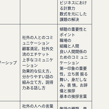
ビジネスにおけ
る計算力
数式を元にした
課題の解決
傾聴の重要性と
ポイント
社外の人とのコミ
職場の
ュニケーション
組織と人間
顧客満足，社外交
良い人間関係の
流のエチケット
ためのコミ ュニ
上手なコミュニケ
ダーシップ
ケーション
ーション
第一印象の重要
効果的な伝え方，
性，立ち居 振る
分かりやすい話の
舞い，身だしな
組み立て方，説得
み，表 情，お辞
力ある話し方
儀と挨拶
基本の挨拶言葉
社外の人への言葉
敬語の種類，尊