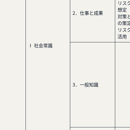
リス
想定
2．仕事と成果
対策
の策
リス
活用
Ⅰ 社会常識
3．一般知識