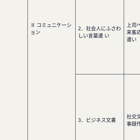
Ⅱ コミュニケーシ
上司
2．社会人にふさわ
ョン
来客
しい言葉遣 い
遣い
社交
3．ビジネス文書
事録