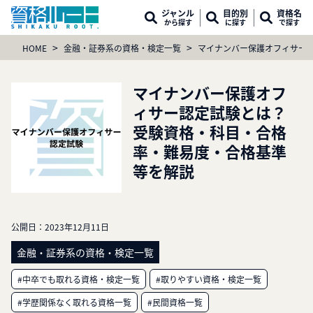
ジャンル
目的別
資格名
から探す
に探す
で探す
>
>
HOME
金融・証券系の資格・検定一覧
マイナンバー保護オフィサー
マイナンバー保護オフ
ィサー認定試験とは？
受験資格・科目・合格
率・難易度・合格基準
等を解説
公開日：
2023年12月11日
金融・証券系の資格・検定一覧
#中卒でも取れる資格・検定一覧
#取りやすい資格・検定一覧
#学歴関係なく取れる資格一覧
#民間資格一覧