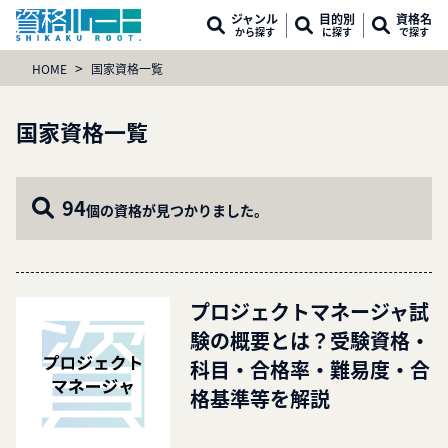
ジャンル
目的別
資格名
から探す
に探す
で探す
>
HOME
国家資格一覧
国家資格一覧
94
個の資格が見つかりました。
プロジェクトマネージャ試
験の概要とは？受験資格・
科目・合格率・難易度・合
格基準等を解説