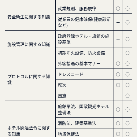
就業規則、服務規律
○
○
安全衛生に関する知識
従業員の健康確保(健康診断
－
○
など)
政府登録ホテル・旅館の施
－
○
設基準
施設管理に関する知識
初期消火設備、防火設備
－
○
外客接遇の基本マナー
○
○
ドレスコード
○
○
プロトコルに関する知
識
席次
○
○
国旗
－
○
旅館業法、国政観光ホテル
○
○
整備法
消防法、建築基準法
○
○
ホテル関連法令に関す
る知識
地域保健法
○
○