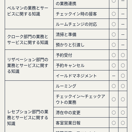
○
－
の業務連携
ベルマンの業務とサー
ビスに関する知識
チェックイン時の接客
○
－
ルームチェンジの対応
○
－
清掃と準備
○
－
クローク部門の業務と
サービスに関する知識
預かりと引渡し
○
－
予約受付
○
○
リザベーション部門の
業務とサービスに関す
予約キャンセル
○
○
る知識
イールドマネジメント
－
○
ルーミング
○
○
チェックイン～チェックア
○
○
ウトの業務
レセプション部門の業
滞在中の変更
○
○
務とサービスに関する
客室営業日報
○
○
知識