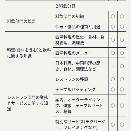
2 料飲分野
料飲部門の組織
○
○
料飲部門の概要
什器・備品の種類と用途
○
○
西洋料理の歴史、食材、食
○
○
材管理、調理法
料理(食材を含む)と飲料
西洋料理のメニュー
○
○
に関する知識
日本料理、中国料理の歴
－
○
史、食材、調理法など
レストランの種類
○
○
テーブルセッティング
○
○
レストラン部門の業務
案内、オーダーテイキン
とサービスに関する知
グ、運搬、テーブルサービ
○
○
識
ス、精算
特別なサービス(デクパージ
○
○
ュ、フレイミングなど)