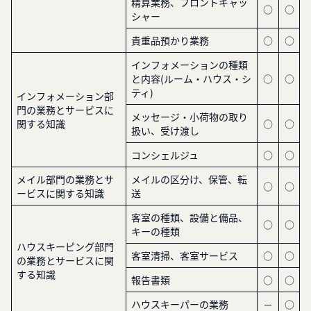
精算業務、フロントキャッ
○
○
シャー
貴重品預かり業務
○
○
インフォメーションの種類
と内容(ルーム・ハウス・シ
○
○
ティ)
インフォメーション部
門の業務とサービスに
メッセージ・小荷物の取り
関する知識
○
○
扱い、受け渡し
コンシェルジュ
○
○
メイル部門の業務とサ
メイルの区分け、保管、転
○
○
ービスに関する知識
送
客室の種類、設備と備品、
○
○
キーの種類
ハウスキーピング部門
客室清掃、客室サービス
○
○
の業務とサービスに関
する知識
報告書類
○
○
ハウスキーパーの業務
－
○