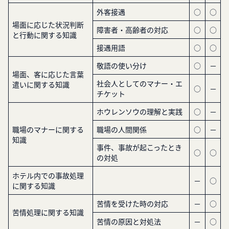
外客接遇
○
○
場面に応じた状況判断
障害者・高齢者の対応
○
○
と行動に関する知識
接遇用語
○
○
敬語の使い分け
○
－
場面、客に応じた言葉
社会人としてのマナー・エ
遣いに関する知識
○
－
チケット
ホウレンソウの理解と実践
○
－
職場のマナーに関する
職場の人間関係
○
－
知識
事件、事故が起こったとき
○
○
の対処
ホテル内での事故処理
－
○
に関する知識
苦情を受けた時の対応
－
○
苦情処理に関する知識
苦情の原因と対処法
－
○