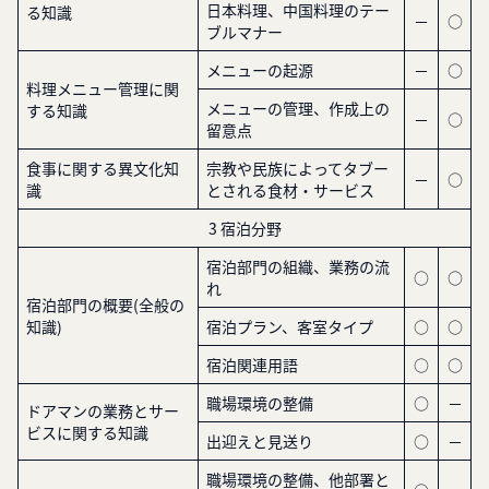
日本料理、中国料理のテー
る知識
－
○
ブルマナー
メニューの起源
－
○
料理メニュー管理に関
メニューの管理、作成上の
する知識
－
○
留意点
食事に関する異文化知
宗教や民族によってタブー
－
○
識
とされる食材・サービス
3 宿泊分野
宿泊部門の組織、業務の流
○
○
れ
宿泊部門の概要(全般の
知識)
宿泊プラン、客室タイプ
○
○
宿泊関連用語
○
○
職場環境の整備
○
－
ドアマンの業務とサー
ビスに関する知識
出迎えと見送り
○
－
職場環境の整備、他部署と