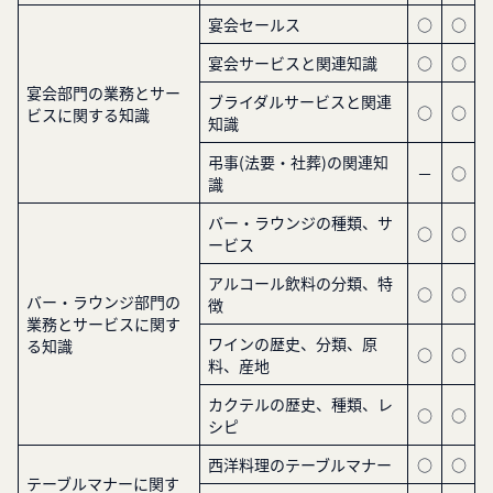
宴会セールス
○
○
宴会サービスと関連知識
○
○
宴会部門の業務とサー
ブライダルサービスと関連
○
○
ビスに関する知識
知識
弔事(法要・社葬)の関連知
－
○
識
バー・ラウンジの種類、サ
○
○
ービス
アルコール飲料の分類、特
○
○
バー・ラウンジ部門の
徴
業務とサービスに関す
ワインの歴史、分類、原
る知識
○
○
料、産地
カクテルの歴史、種類、レ
○
○
シピ
西洋料理のテーブルマナー
○
○
テーブルマナーに関す