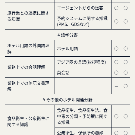
エージェントからの送客
○
○
旅行業との連携に関す
予約システムに関する知識
る知識
○
○
(PMS、GDSなど)
4 語学分野
ホテル用語の外国語理
ホテル用語
○
○
解
アジア圏の言語(挨拶程度)
○
○
業務上での会話理解
英会話
○
○
業務上での英語文書理
－
○
解
5 その他のホテル関連分野
食品衛生、食品衛生法、食
中毒の分類・予防策に関す
○
○
食品衛生・公衆衛生に
る知識
関する知識
公衆衛生、保健所の機能
○
○