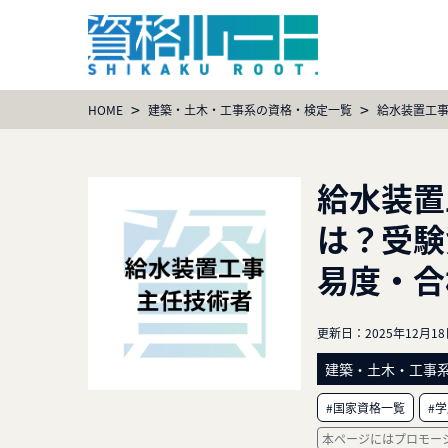
>
>
HOME
建築・土木・工事系の資格・検定一覧
給水装置工
給水装置
は？受験
易度・合
更新日：
2025年12月1
建築・土木・工事
#国家資格一覧
#
本ページにはプロモー