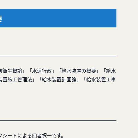
要
衆衛生概論」「水道行政」「給水装置の概要」「給水
装置施工管理法」「給水装置計画論」「給水装置工事
クシートによる四者択一です。