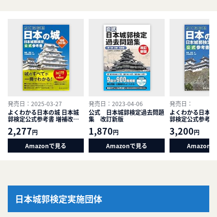
発売日：2025-03-27
発売日：2023-04-06
発売日：
よくわかる日本の城 日本城
公式 日本城郭検定過去問題
よくわかる日本の
郭検定公式参考書 増補改訂
集 改訂新版
郭検定公式参考書
版
2,277
1,870
3,200
円
円
円
Amazonで見る
Amazonで見る
Amazon
日本城郭検定実施団体