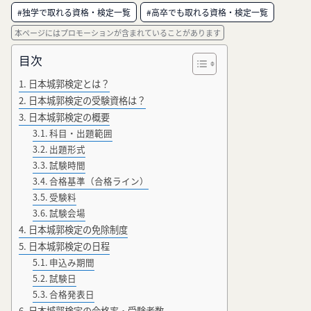
#独学で取れる資格・検定一覧
#高卒でも取れる資格・検定一覧
本ページにはプロモーションが含まれていることがあります
目次
日本城郭検定とは？
日本城郭検定の受験資格は？
日本城郭検定の概要
科目・出題範囲
出題形式
試験時間
合格基準（合格ライン）
受験料
試験会場
日本城郭検定の免除制度
日本城郭検定の日程
申込み期間
試験日
合格発表日
日本城郭検定の合格率・受験者数