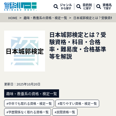
ジャンル
目的別
資格名
から探す
に探す
で探す
>
>
HOME
趣味・教養系の資格・検定一覧
日本城郭検定とは？受験資格
日本城郭検定とは？受
験資格・科目・合格
率・難易度・合格基準
等を解説
更新日：
2025年10月20日
趣味・教養系の資格・検定一覧
#中卒でも取れる資格・検定一覧
#取りやすい資格・検定一覧
#学歴関係なく取れる資格一覧
#民間資格一覧