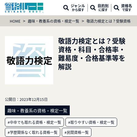
ジャンル
目的別
資格名
から探す
に探す
で探す
>
>
HOME
趣味・教養系の資格・検定一覧
敬語力検定とは？受験資格・
敬語力検定とは？受験
資格・科目・合格率・
難易度・合格基準等を
解説
公開日：
2023年12月15日
趣味・教養系の資格・検定一覧
#中卒でも取れる資格・検定一覧
#取りやすい資格・検定一覧
#学歴関係なく取れる資格一覧
#民間資格一覧