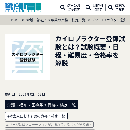
ジャンル
目的別
資格名
から探す
に探す
で探す
>
>
HOME
介護・福祉・医療系の資格・検定一覧
カイロプラクター登録
カイロプラクター登録試
験とは？試験概要・日
程・難易度・合格率を
解説
更新日：
2026年02月09日
介護・福祉・医療系の資格・検定一覧
#社会人におすすめの資格・検定一覧
本ページにはプロモーションが含まれていることがあります