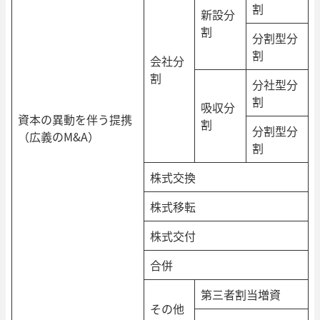
割
新設分
割
分割型分
割
会社分
割
分社型分
割
吸収分
資本の異動を伴う提携
割
分割型分
（広義のM&A）
割
株式交換
株式移転
株式交付
合併
第三者割当増資
その他