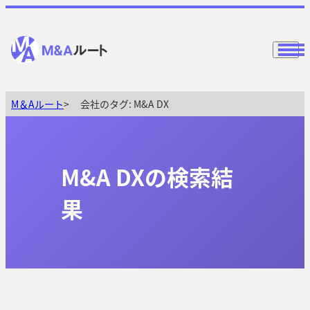
M＆Aルート
会社のタグ:
M&A DX
M&A DXの検索結
果