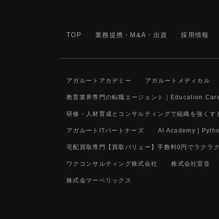
TOP
業務提携・M&A・出資
採用情報
アガルートアカデミー
アガルートメディカル
教育業界専門の転職エージェント｜Education Care
研修・人材育成とコンサルティングで組織を強くする
アガルートITパートナーズ
AI Academy 
宅配買取専門【買取バリュー】手数料0円でラクラ
ワクコンサルティング株式会社
株式会社雷音
株式会マーベリックス