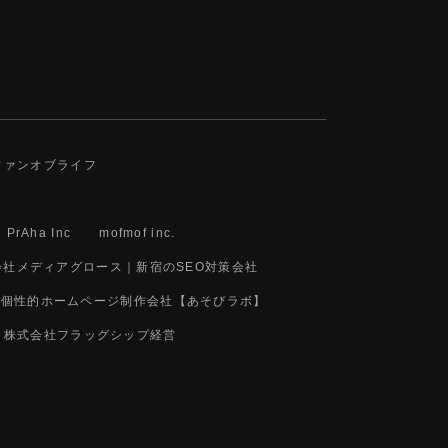
ファンオブライフ
PrAha Inc
mofmof inc.
会社メディアグロース｜新宿のSEO対策会社
の個性的ホームページ制作会社【あそびラボ】
株式会社フラッグシップ経営