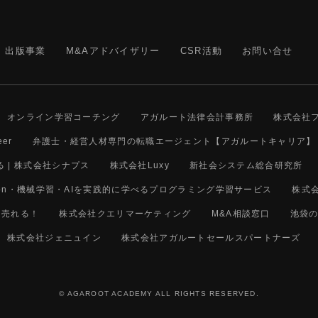
出版事業
M&Aアドバイザリー
CSR活動
お問い合せ
オンライン学習コーチング
アガルート法律会計事務所
株式会社
er
弁護士・経営人材専門の転職エージェント【アガルートキャリア】
 | 株式会社シナプス
株式会社Luxy
新社会システム総合研究所
| Python・機械学習・AIを実践的に学べるプログラミング学習サービス
株式
ク売れる！
株式会社クエリマーケティング
M&A相談窓口
池袋
株式会社ジェニュイン
株式会社アガルートセールスパートナーズ
© AGAROOT ACADEMY ALL RIGHTS RESERVED.