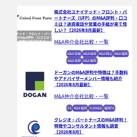
株式会社ユナイテッド・フロント・パ
ートナーズ（UFP）のM&A評判・口コ
ミは？迷惑電話や営業の手紙が来て怪
しい？【2026年8月最新】
M&A仲介会社比較・一覧
M&A 宮城
M&A 岐阜
M&A 岡山
M&A 福岡
M&A 長野
M&A 静岡
ドーガンのM&A評判や特徴は？手数料
やアドバイザーメンバー情報も紹介
【2026年8月最新】
M&A仲介会社比較・一覧
FA
M&A 福岡
九州M&A
福岡FA
クレジオ・パートナーズのM&A評判！
特徴やコンサルタント情報も調査
【2026年8月】