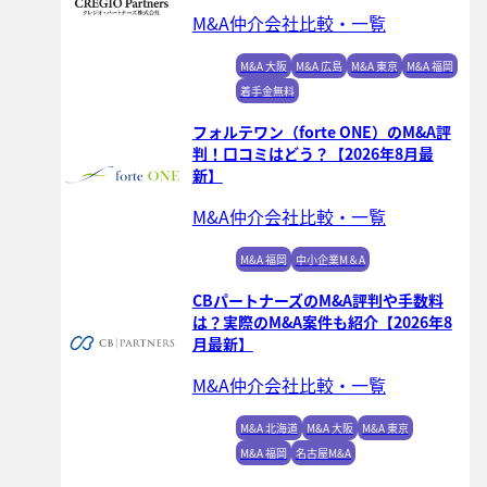
M&A仲介会社比較・一覧
M&A 大阪
M&A 広島
M&A 東京
M&A 福岡
着手金無料
フォルテワン（forte ONE）のM&A評
判！口コミはどう？【2026年8月最
新】
M&A仲介会社比較・一覧
M&A 福岡
中小企業M＆A
CBパートナーズのM&A評判や手数料
は？実際のM&A案件も紹介【2026年8
月最新】
M&A仲介会社比較・一覧
M&A 北海道
M&A 大阪
M&A 東京
M&A 福岡
名古屋M&A