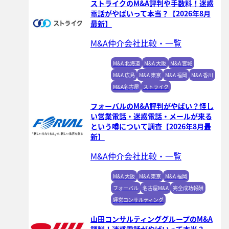
ストライクのM&A評判や手数料！迷惑
電話がやばいって本当？【2026年8月
最新】
M&A仲介会社比較・一覧
M&A 北海道
M&A 大阪
M&A 宮城
M&A 広島
M&A 東京
M&A 福岡
M&A 香川
M&A名古屋
ストライク
フォーバルのM&A評判がやばい？怪し
い営業電話・迷惑電話・メールが来る
という噂について調査【2026年8月最
新】
M&A仲介会社比較・一覧
M&A 大阪
M&A 東京
M&A 福岡
フォーバル
名古屋M&A
完全成功報酬
経営コンサルティング
山田コンサルティンググループのM&A