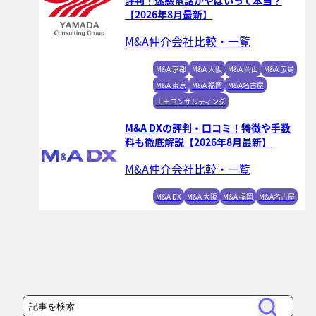
評判！迷惑電話がやばいって本当？
【2026年8月最新】
M&A仲介会社比較・一覧
M&A 京都
M&A 大阪
M&A 岡山
M&A 広島
M&A 東京
M&A 福岡
M&A名古屋
山田コンサルティング
M&A DXの評判・口コミ！特徴や手数
料も徹底解説【2026年8月最新】
M&A仲介会社比較・一覧
M&A DX
M&A 大阪
M&A 福岡
M&A名古屋
検
検