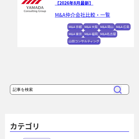
【2026年8月最新】
M&A仲介会社比較・一覧
M&A 京都
M&A 大阪
M&A 岡山
M&A 広島
M&A 東京
M&A 福岡
M&A名古屋
山田コンサルティング
検
検
索
索
カテゴリ