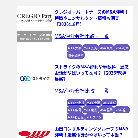
クレジオ・パートナーズのM&A評判！
特徴やコンサルタント情報も調査
【2026年8月】
M&A仲介会社比較・一覧
M&A 大阪
M&A 広島
M&A 東京
M&A 福岡
着手金無料
ストライクのM&A評判や手数料！迷惑
電話がやばいって本当？【2026年8月
最新】
M&A仲介会社比較・一覧
M&A 北海道
M&A 大阪
M&A 宮城
M&A 広島
M&A 東京
M&A 福岡
M&A 香川
M&A名古屋
ストライク
山田コンサルティンググループのM&A
評判！迷惑電話がやばいって本当？