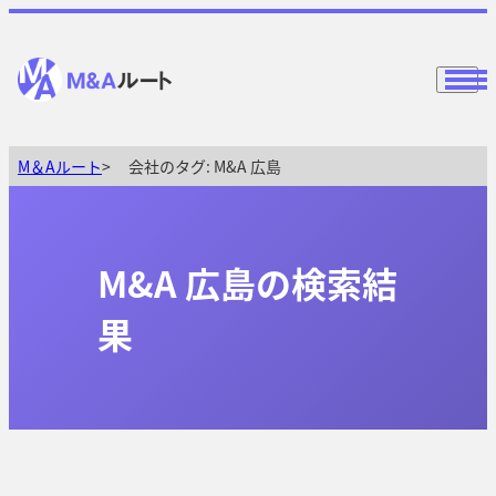
M＆Aルート
会社のタグ:
M&A 広島
M&A 広島の検索結
果