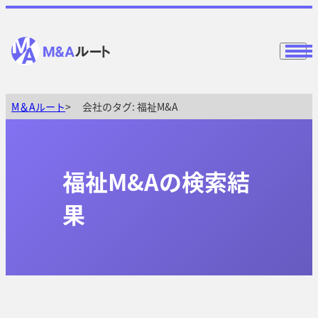
M＆Aルート
会社のタグ:
福祉M&A
福祉M&Aの検索結
果