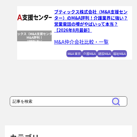
ブティックス株式会社（M&A支援セン
ター）のM&A評判！介護業界に強い？
営業電話の噂がやばいって本当？
【2026年8月最新】
M&A仲介会社比較・一覧
M&A 東京
介護M&A
建設M&A
福祉M&A
検
検
索
索