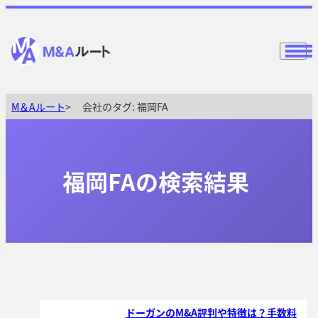
M＆Aルート
会社のタグ:
福岡FA
福岡FAの検索結果
ドーガンのM&A評判や特徴は？手数料