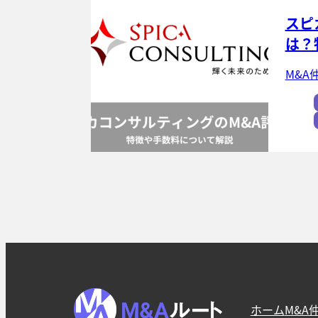
スピ
は？
M&A
ホーム
M&A