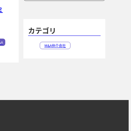
索
索
ミ
カテゴリ
&A
M&A仲介会社