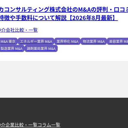
カコンサルティング株式会社のM&Aの評判・口コ
特徴や手数料について解説【2026年8月最新】
仲介会社比較・一覧
M&A 東京
エネルギー業界 M&A
業界特化 M&A
物流業界 M&A
美容業界 M
製造業界 M&A
調剤薬局業界 M&A
仲介企業比較・一覧
コラム一覧