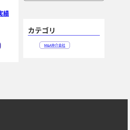
索
索
実績
カテゴリ
M&A仲介会社