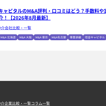
キャピタルのM&A評判・口コミはどう？手数料や
介！【2026年8月最新】
仲介会社比較・一覧
M&A 北海道
M&A 大阪
M&A 東京
M&A名古屋
事業承継
信金キャピタル
仲介企業比較・一覧
コラム一覧