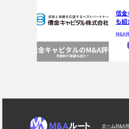
信金
も紹
M&A
ホーム
M&A