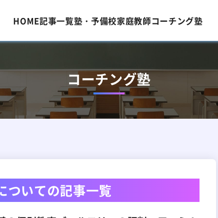
HOME
記事一覧
塾・予備校
家庭教師
コーチング塾
コーチング塾
についての
記事一覧