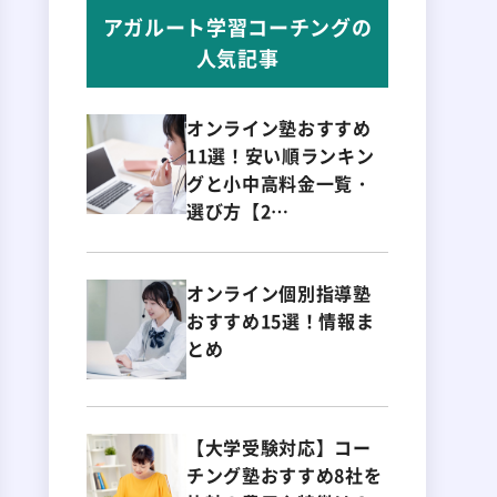
アガルート学習コーチングの
人気記事
オンライン塾おすすめ
11選！安い順ランキン
グと小中高料金一覧・
選び方【2…
オンライン個別指導塾
おすすめ15選！情報ま
とめ
【大学受験対応】コー
チング塾おすすめ8社を