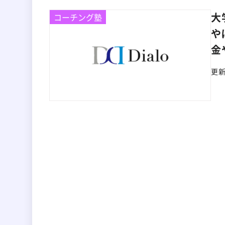
大
コーチング塾
や
金
更