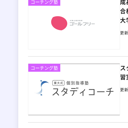
成
コーチング塾
合
大
更
ス
コーチング塾
習
更