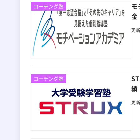
モ
コーチング塾
金
更
S
コーチング塾
績
更